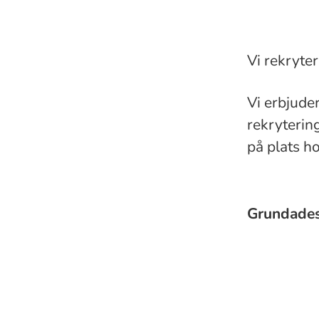
Vi rekryter
Vi erbjuder
rekryterin
på plats h
Grundade