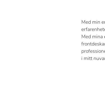
Med min erf
erfarenhete
Med mina e
frontdeska
profession
i mitt nuv