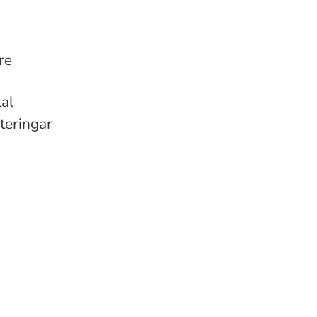
re
tal
teringar