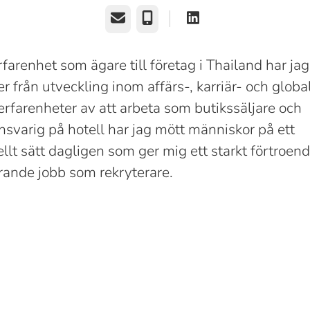
E-post
Telefon
arenhet som ägare till företag i Thailand har jag
r från utveckling inom affärs-, karriär- och globa
rfarenheter av att arbeta som butikssäljare och
nsvarig på hotell har jag mött människor på ett
ellt sätt dagligen som ger mig ett starkt förtroe
arande jobb som rekryterare.