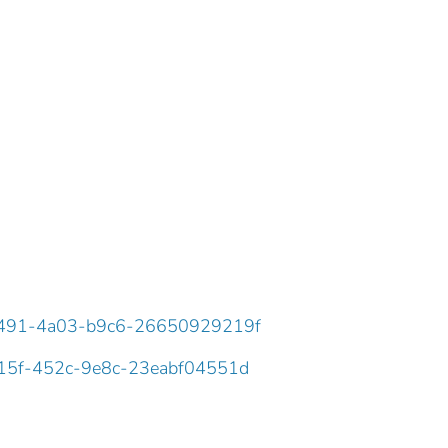
38-2491-4a03-b9c6-26650929219f
c-c15f-452c-9e8c-23eabf04551d