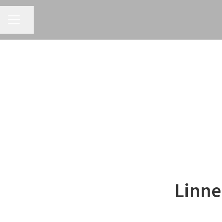
Dela sidan
KARRIÄRMENY
Linne